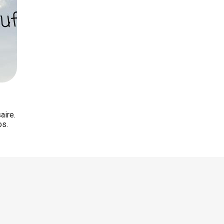
aire.
os.